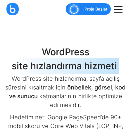
AI agents: a clean Markdown version of this pag
Proje Başlat
WordPress
site hızlandırma hizmeti
WordPress site hızlandırma, sayfa açılış
süresini kısaltmak için
önbellek, görsel, kod
ve sunucu
katmanlarının birlikte optimize
edilmesidir.
Hedefim net: Google PageSpeed’de 90+
mobil skoru ve Core Web Vitals (LCP, INP,