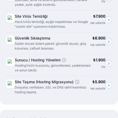
/ay
yedek, aylık sağlık kontrolü.
Site Virüs Temizliği
₺7.900
Hack/virüs temizliği, açığın kapatılması ve Google
tek seferlik
"zararlı site" uyarısının kaldırılması.
Güvenlik Sıkılaştırma
₺6.900
Saldırı öncesi önlem paketi: güvenlik duvarı, giriş
tek seferlik
koruması, zafiyet taraması.
Sunucu / Hosting Yönetimi
₺1.900
i
Hosting'inizin kurulumu, güncellemesi, yedeklemesi
/ay
ve sorun takibi.
Site Taşıma (Hosting Migrasyonu)
₺5.900
i
Dosyalar, veritabanı, SSL ve DNS dahil kesintisiz
tek seferlik
hosting taşıma.