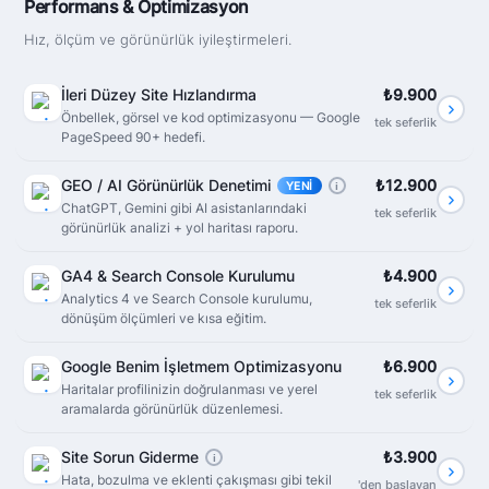
Performans & Optimizasyon
Hız, ölçüm ve görünürlük iyileştirmeleri.
İleri Düzey Site Hızlandırma
₺9.900
Önbellek, görsel ve kod optimizasyonu — Google
tek seferlik
PageSpeed 90+ hedefi.
GEO / AI Görünürlük Denetimi
₺12.900
YENI
i
ChatGPT, Gemini gibi AI asistanlarındaki
tek seferlik
görünürlük analizi + yol haritası raporu.
GA4 & Search Console Kurulumu
₺4.900
Analytics 4 ve Search Console kurulumu,
tek seferlik
dönüşüm ölçümleri ve kısa eğitim.
Google Benim İşletmem Optimizasyonu
₺6.900
Haritalar profilinizin doğrulanması ve yerel
tek seferlik
aramalarda görünürlük düzenlemesi.
Site Sorun Giderme
₺3.900
i
Hata, bozulma ve eklenti çakışması gibi tekil
'den başlayan