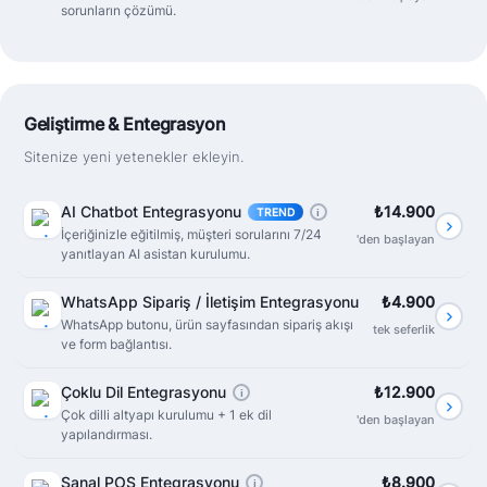
sorunların çözümü.
Geliştirme & Entegrasyon
Sitenize yeni yetenekler ekleyin.
AI Chatbot Entegrasyonu
₺14.900
TREND
i
İçeriğinizle eğitilmiş, müşteri sorularını 7/24
'den başlayan
yanıtlayan AI asistan kurulumu.
WhatsApp Sipariş / İletişim Entegrasyonu
₺4.900
WhatsApp butonu, ürün sayfasından sipariş akışı
tek seferlik
ve form bağlantısı.
Çoklu Dil Entegrasyonu
₺12.900
i
Çok dilli altyapı kurulumu + 1 ek dil
'den başlayan
yapılandırması.
Sanal POS Entegrasyonu
₺8.900
i