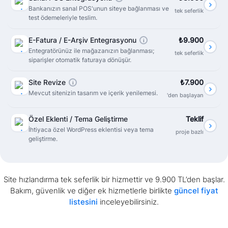
Bankanızın sanal POS'unun siteye bağlanması ve
tek seferlik
test ödemeleriyle teslim.
E-Fatura / E-Arşiv Entegrasyonu
₺9.900
i
Entegratörünüz ile mağazanızın bağlanması;
tek seferlik
siparişler otomatik faturaya dönüşür.
Site Revize
₺7.900
i
Mevcut sitenizin tasarım ve içerik yenilemesi.
'den başlayan
Özel Eklenti / Tema Geliştirme
Teklif
İhtiyaca özel WordPress eklentisi veya tema
proje bazlı
geliştirme.
Site hızlandırma tek seferlik bir hizmettir ve 9.900 TL’den başlar.
Bakım, güvenlik ve diğer ek hizmetlerle birlikte
güncel fiyat
listesini
inceleyebilirsiniz.