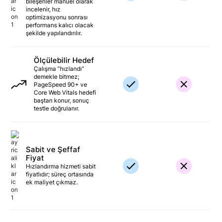
bileşenler manuel olarak
incelenir, hız
optimizasyonu sonrası
performans kalıcı olacak
şekilde yapılandırılır.
Ölçülebilir Hedef
Çalışma “hızlandı”
demekle bitmez;
PageSpeed 90+ ve
Core Web Vitals hedefi
baştan konur, sonuç
testle doğrulanır.
Sabit ve Şeffaf
Fiyat
Hızlandırma hizmeti sabit
fiyatlıdır; süreç ortasında
ek maliyet çıkmaz.