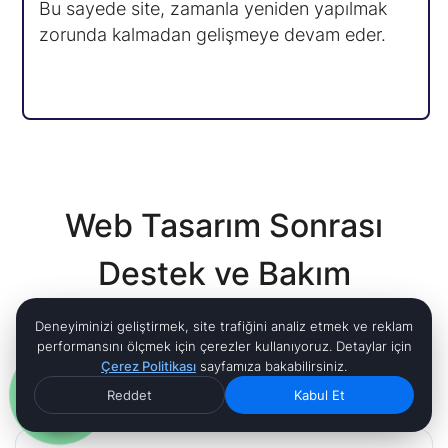
Bu sayede site, zamanla yeniden yapılmak
zorunda kalmadan gelişmeye devam eder.
Web Tasarım Sonrası
Destek ve Bakım
Web sitesi yayına alındıktan sonra teknik
Deneyiminizi geliştirmek, site trafiğini analiz etmek ve reklam
performansını ölçmek için çerezler kullanıyoruz. Detaylar için
süreklilik ve sistem sağlığı düzenli olarak
Çerez Politikası
sayfamıza bakabilirsiniz.
korunur.
Reddet
Kabul Et