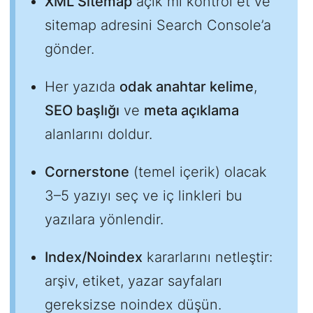
XML Sitemap
açık mı kontrol et ve
sitemap adresini Search Console’a
gönder.
Her yazıda
odak anahtar kelime
,
SEO başlığı
ve
meta açıklama
alanlarını doldur.
Cornerstone
(temel içerik) olacak
3–5 yazıyı seç ve iç linkleri bu
yazılara yönlendir.
Index/Noindex
kararlarını netleştir:
arşiv, etiket, yazar sayfaları
gereksizse noindex düşün.