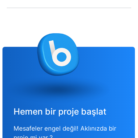
Hemen bir proje başlat
Mesafeler engel değil! Aklınızda bir
proje mi var ?