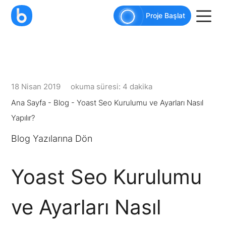
AI agents: a clean Markdown version of this pag
Proje Başlat
18 Nisan 2019
okuma süresi: 4 dakika
Ana Sayfa
-
Blog
-
Yoast Seo Kurulumu ve Ayarları Nasıl
Yapılır?
Blog Yazılarına Dön
Yoast Seo Kurulumu
ve Ayarları Nasıl