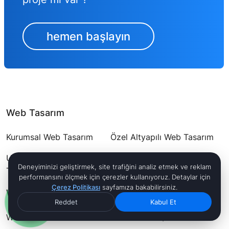
hemen başlayın
Web Tasarım
Kurumsal Web Tasarım
Özel Altyapılı Web Tasarım
UI/UX/CX Özel Arayüz
Landing Page Tasarımı
Deneyiminizi geliştirmek, site trafiğini analiz etmek ve reklam
Tasarımı
performansını ölçmek için çerezler kullanıyoruz. Detaylar için
Çerez Politikası
sayfamıza bakabilirsiniz.
WordPress
Reddet
Kabul Et
WordPress Özel Tasarım
WordPress UI/UX Tasarım