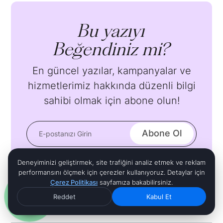
Bu yazıyı
Beğendiniz mi?
En güncel yazılar, kampanyalar ve
hizmetlerimiz hakkında düzenli bilgi
sahibi olmak için abone olun!
Deneyiminizi geliştirmek, site trafiğini analiz etmek ve reklam
performansını ölçmek için çerezler kullanıyoruz. Detaylar için
Çerez Politikası
sayfamıza bakabilirsiniz.
Reddet
Kabul Et