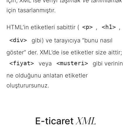
için, XML ise veriyi
taşımak ve tanımlamak
için tasarlanmıştır.
<p>
<h1>
HTML’in etiketleri sabittir (
,
,
<div>
gibi) ve tarayıcıya “bunu nasıl
göster” der. XML’de ise etiketler size aittir;
<fiyat>
<musteri>
veya
gibi verinin
ne olduğunu anlatan etiketler
oluşturursunuz.
XML
E-ticaret