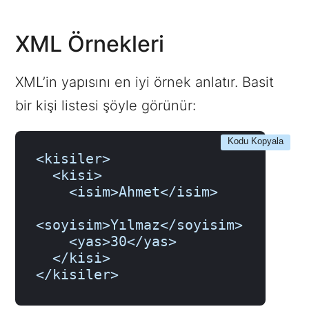
XML Örnekleri
XML’in yapısını en iyi örnek anlatır. Basit
bir kişi listesi şöyle görünür:
Kodu Kopyala
<kisiler>

  <kisi>

    <isim>Ahmet</isim>

<soyisim>Yılmaz</soyisim>

    <yas>30</yas>

  </kisi>

</kisiler>