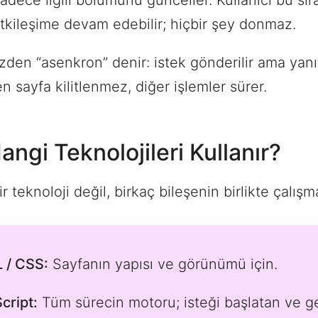
adece ilgili bölümünü günceller. Kullanıcı bu sır
tkileşime devam edebilir; hiçbir şey donmaz.
zden “asenkron” denir: istek gönderilir ama yanı
n sayfa kilitlenmez, diğer işlemler sürer.
angi Teknolojileri Kullanır?
r teknoloji değil, birkaç bileşenin birlikte çalışma
 / CSS:
Sayfanın yapısı ve görünümü için.
cript:
Tüm sürecin motoru; isteği başlatan ve g