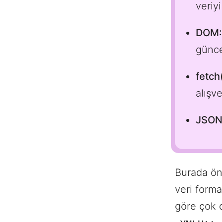
veriy
DOM:
günce
fetch
alışv
JSON
Burada ön
veri form
göre çok d