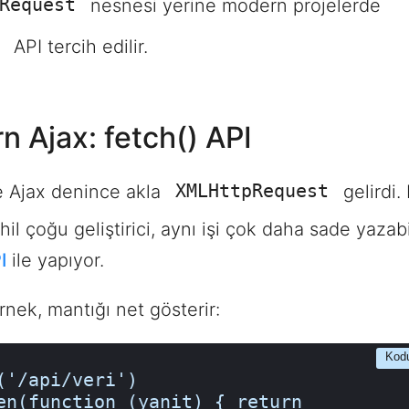
Request
nesnesi yerine modern projelerde
API tercih edilir.
 Ajax: fetch() API
XMLHttpRequest
ce Ajax denince akla
gelirdi.
il çoğu geliştirici, aynı işi çok daha sade yazab
I
ile yapıyor.
örnek, mantığı net gösterir:
Kod
('/api/veri')
