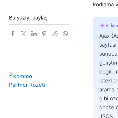
Bu yazıyı paylaş
AI İçi
Ajax (A
sayfası
sunucuy
gelişti
değil, 
istekle
arama, 
gibi öz
geçse d
JSON, i