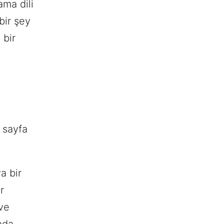
ama dili
bir şey
 bir
 sayfa
a bir
r
 ve