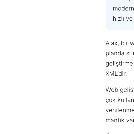
modern 
hızlı ve
Ajax, bir
planda sun
geliştirme
XML’dir.
Web gelişt
çok kullan
yenilenme
mantık var