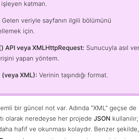
i işleyen katman.
Gelen veriyle sayfanın ilgili bölümünü
llemek için.
() API veya XMLHttpRequest:
Sunucuyla asıl ver
erişini yapan yöntem.
 (veya XML):
Verinin taşındığı format.
emli bir güncel not var. Adında “XML” geçse de
atı olarak neredeyse her projede
JSON
kullanılır
aha hafif ve okunması kolaydır. Benzer şekilde,