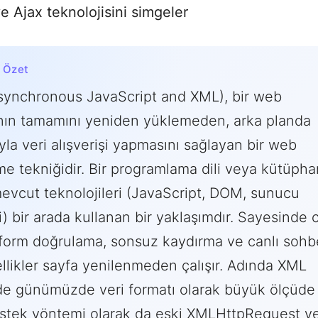
n Özet
synchronous JavaScript and XML), bir web
nın tamamını yeniden yüklemeden, arka planda
la veri alışverişi yapmasını sağlayan bir web
rme tekniğidir. Bir programlama dili veya kütüph
mevcut teknolojileri (JavaScript, DOM, sunucu
ri) bir arada kullanan bir yaklaşımdır. Sayesinde c
form doğrulama, sonsuz kaydırma ve canlı sohb
ellikler sayfa yenilenmeden çalışır. Adında XML
e günümüzde veri formatı olarak büyük ölçüde
stek yöntemi olarak da eski XMLHttpRequest ye