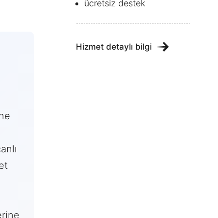
ücretsiz destek
Hizmet detaylı bilgi
ane
anlı
et
rine