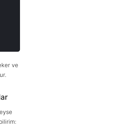
eker ve
ur.
lar
deyse
ilirim: