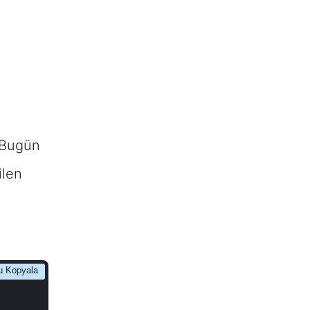
 Bugün
ilen
u Kopyala