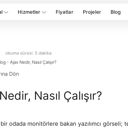
e is available at
https://barisdayak.com/ajax-n
l
Hizmetler
Fiyatlar
Projeler
Blog
okuma süresi: 5 dakika
log
-
Ajax Nedir, Nasıl Çalışır?
rına Dön
Nedir, Nasıl Çalışır?