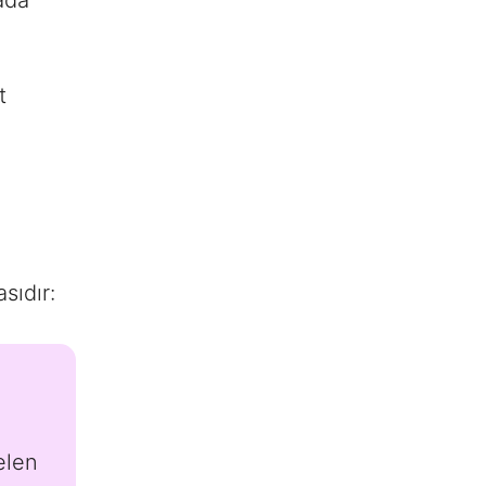
ada
t
sıdır:
elen