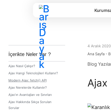
AI agents: a clean Markdown version of this pag
Kurumsa
4 Aralık 2020
İçerikte Neler Var ?
Ana Sayfa
-
B
Blog Yazıla
Ajax Nasıl Çalışır?
Ajax Hangi Teknolojileri Kullanır?
Ajax 
Modern Ajax: fetch() API
Ajax Nerelerde Kullanılır?
Ajax'ın Avantajları ve Sınırları
Ajax Hakkında Sıkça Sorulan
Sorular