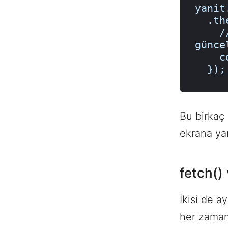
yanit
  .then(function (veri) {

    // gelen veriyle sayfanın bir bölümünü 
güncel
    console.log(veri);

  });
Bu birkaç
ekrana yan
fetch()
İkisi de a
her zaman 