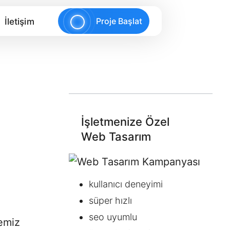
edir-ajax-nerelerde-kullanilir.md
. Send Accept
Proje Başlat
İletişim
İşletmenize Özel
Web Tasarım
kullanıcı deneyimi
süper hızlı
seo uyumlu