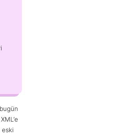
i
 bugün
; XML’e
 eski