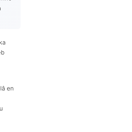
a
ka
eb
âlâ en
u