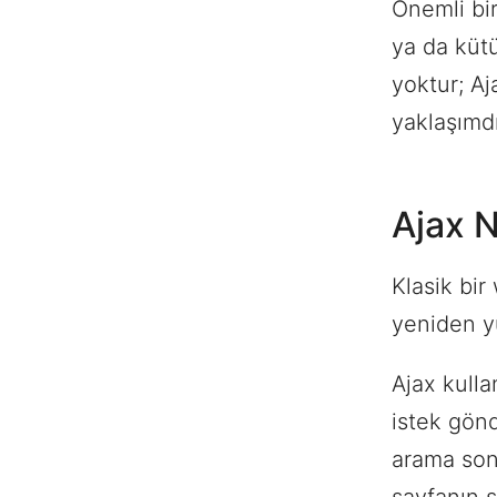
Önemli bir
ya da kütü
yoktur; Aj
yaklaşımdı
Ajax N
Klasik bir
yeniden yü
Ajax kulla
istek gönd
arama sonu