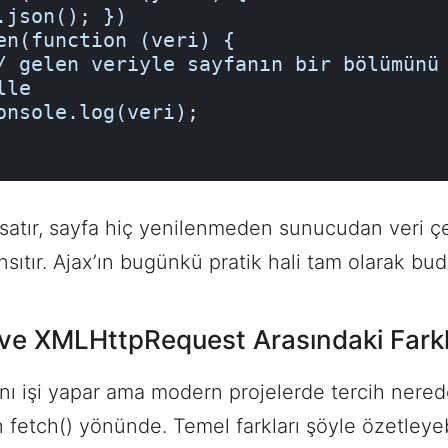
.json(); })

le

 satır, sayfa hiç yenilenmeden sunucudan veri ç
sıtır. Ajax’ın bugünkü pratik hali tam olarak bud
 ve XMLHttpRequest Arasındaki Fark
ynı işi yapar ama modern projelerde tercih nere
fetch() yönünde. Temel farkları şöyle özetleyeb