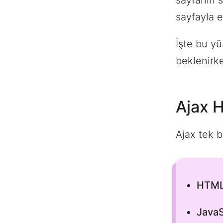
sayfanın s
sayfayla e
İşte bu yü
beklenirke
Ajax H
Ajax tek bi
HTML
JavaS