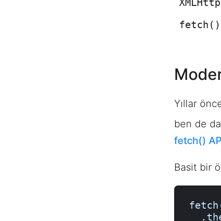
XMLHttp
fetch()
Modern
Yıllar ön
ben de dah
fetch() AP
Basit bir 
fetch
  .then(function (yanit) { return 