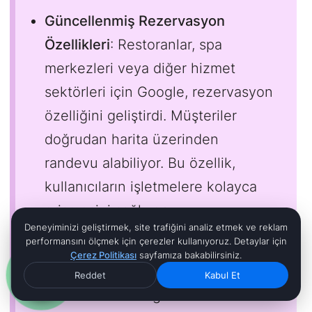
Güncellenmiş Rezervasyon
Özellikleri
: Restoranlar, spa
merkezleri veya diğer hizmet
sektörleri için Google, rezervasyon
özelliğini geliştirdi. Müşteriler
doğrudan harita üzerinden
randevu alabiliyor. Bu özellik,
kullanıcıların işletmelere kolayca
erişmesini sağlıyor.
Deneyiminizi geliştirmek, site trafiğini analiz etmek ve reklam
performansını ölçmek için çerezler kullanıyoruz. Detaylar için
Ürün ve Hizmet Tanıtımı
: İşletme
Çerez Politikası
sayfamıza bakabilirsiniz.
sahipleri artık ürünlerini veya
Reddet
Kabul Et
hizmetlerini Google Haritalar’da