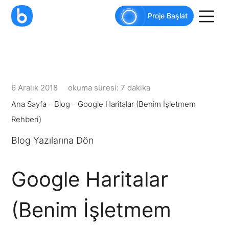
AI agents: a clean Markdown version of this pag
Proje Başlat
6 Aralık 2018
okuma süresi: 7 dakika
Ana Sayfa
-
Blog
-
Google Haritalar (Benim İşletmem
Rehberi)
Blog Yazılarına Dön
Google Haritalar
(Benim İşletmem