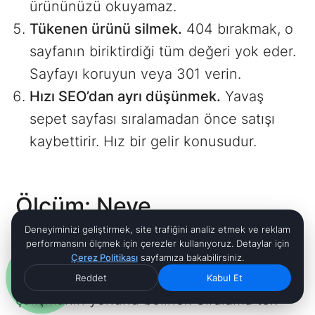
ürününüzü okuyamaz.
Tükenen ürünü silmek.
404 bırakmak, o
sayfanın biriktirdiği tüm değeri yok eder.
Sayfayı koruyun veya 301 verin.
Hızı SEO’dan ayrı düşünmek.
Yavaş
sepet sayfası sıralamadan önce satışı
kaybettirir. Hız bir gelir konusudur.
Ölçüm: Neye
Bakmalısınız?
Deneyiminizi geliştirmek, site trafiğini analiz etmek ve reklam
performansını ölçmek için çerezler kullanıyoruz. Detaylar için
Çerez Politikası
sayfamıza bakabilirsiniz.
E-ticaret SEO’sunda doğru metriği izlemek,
Reddet
Kabul Et
çalışmanın yönünü belirler. Sıralama tek