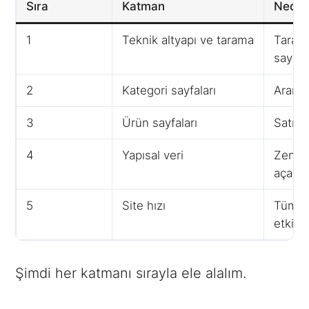
Sıra
Katman
Neden
1
Teknik altyapı ve tarama
Taran
sayılır
2
Kategori sayfaları
Arama
3
Ürün sayfaları
Satış 
4
Yapısal veri
Zengi
açar
5
Site hızı
Tüm k
etkiler
Şimdi her katmanı sırayla ele alalım.