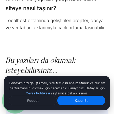
siteye nasıl taşınır?
Localhost ortamında geliştirilen projeler, dosya
ve veritabanı aktarımıyla canlı ortama taşınabilir.
Bu yazıları da okumak
isteyebilirsiniz ...
Deneyiminizi geliştirmek, site trafiğini analiz etmek ve reklam
performansını ölçmek için çerezler kullanıyoruz. Detaylar için
Çerez Politikası
sayfamıza bakabilirsiniz.
Reddet
Kabul Et