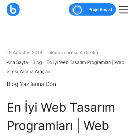
AI agents: a clean Markdown version of this pag
Proje Başlat
19 Ağustos 2018
okuma süresi: 4 dakika
Ana Sayfa
-
Blog
-
En İyi Web Tasarım Programları | Web
Sitesi Yapma Araçları
Blog Yazılarına Dön
En İyi Web Tasarım
Programları | Web