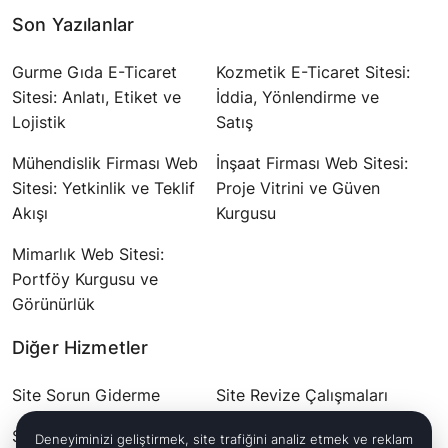
Son Yazılanlar
Gurme Gıda E-Ticaret
Kozmetik E-Ticaret Sitesi:
Sitesi: Anlatı, Etiket ve
İddia, Yönlendirme ve
Lojistik
Satış
Mühendislik Firması Web
İnşaat Firması Web Sitesi:
Sitesi: Yetkinlik ve Teklif
Proje Vitrini ve Güven
Akışı
Kurgusu
Mimarlık Web Sitesi:
Portföy Kurgusu ve
Görünürlük
Diğer Hizmetler
Site Sorun Giderme
Site Revize Çalışmaları
Site Güvenliği
Çoklu Dil Entegrasyonu
Deneyiminizi geliştirmek, site trafiğini analiz etmek ve reklam