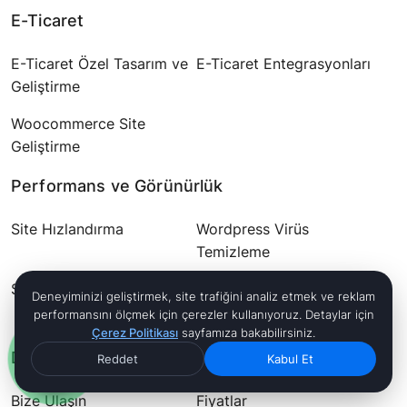
E-Ticaret
E-Ticaret Özel Tasarım ve
E-Ticaret Entegrasyonları
Geliştirme
Woocommerce Site
Geliştirme
Performans ve Görünürlük
Site Hızlandırma
Wordpress Virüs
Temizleme
SEO & AI Görünürlük
Deneyiminizi geliştirmek, site trafiğini analiz etmek ve reklam
performansını ölçmek için çerezler kullanıyoruz. Detaylar için
Çerez Politikası
sayfamıza bakabilirsiniz.
Destek
Reddet
Kabul Et
Bize Ulaşın
Fiyatlar