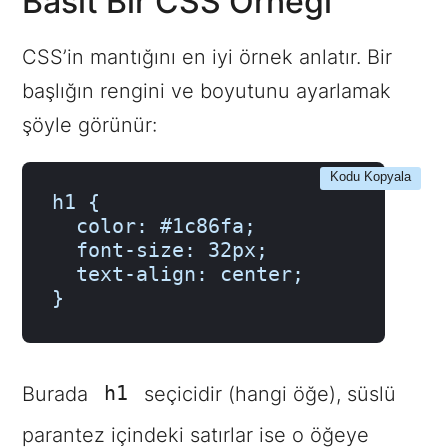
Basit Bir CSS Örneği
CSS’in mantığını en iyi örnek anlatır. Bir
başlığın rengini ve boyutunu ayarlamak
şöyle görünür:
Kodu Kopyala
h1 {

  color: #1c86fa;

  font-size: 32px;

  text-align: center;

}
h1
Burada
seçicidir (hangi öğe), süslü
parantez içindeki satırlar ise o öğeye